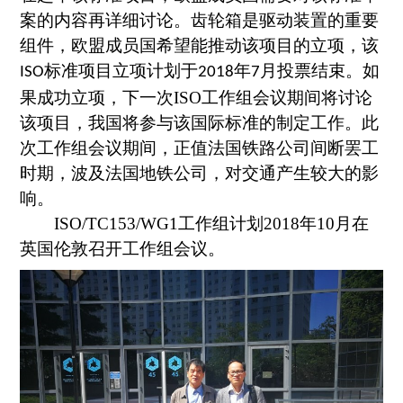
案的内容再详细讨论。齿轮箱是驱动装置的重要
组件，欧盟成员国希望能推动该项目的立项，该
标准项目立项计划于
年
月投票结束。
如
ISO
2018
7
果成功立项，下一次
ISO
工作组会议期间将讨论
该项目，我国将参与该国际标准的制定工作。
此
次工作组会议期间，正值法国铁路公司间断罢工
时期，波及法国地铁公司，对交通产生较大的影
响。
ISO/TC153/WG1
工作组计划
2018
年
10
月在
英国伦敦召开工作组会议。