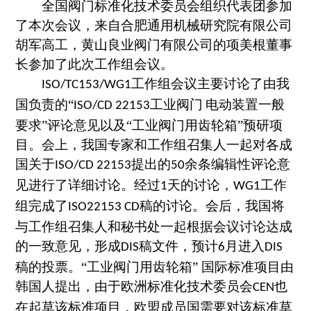
全国阀门标准化技术委员会组织代表团参加
了本次会议，来自合肥通用机械研究院有限公司
胡军高工，黄山良业阀门有限公司的项美根董事
长参加了此次工作组会议。
工作组会议主要讨论了由我
ISO/TC153/WG1
国负责的“
工业阀门
电动装置一般
ISO/CD 22153
要求”评论意见以及“工业阀门用齿轮箱”预研项
目。会上，我国专家和工作组召集人一起对各成
国关于
提出的
余条编辑性评论意
ISO/CD 22153
50
见进行了详细讨论。经过
天的讨论，
工作
1
WG1
组完成了
稿的讨论。会后，我国将
ISO22153 CD
与工作组召集人和秘书处一起根据会议讨论达成
的一致意见，形成
稿文件，预计
月进入
DIS
6
DIS
稿的投票。
“工业阀门用齿轮箱” 国际标准项目由
韩国人提出，
由于欧洲标准化技术委员会
也
CEN
在起草该标准项目，欧盟成员国需要对该标准草