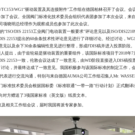
O/TC153/WG1
“驱动装置及其连接附件”工作组在德国柏林召开了会议。会
参加了会议。
全国阀门标准化技术委员会组织代表团参加了本次会议，来
司项晓明总经理作为观察成员也参加了此次会议。
的“ISO/DIS 22153工业阀门电动装置一般要求”评论意见以及ISO/DI
S 22153提出的60余条技术性评论意见进行了详细讨论。经过讨论，WG1工作
见以及余下30余条编辑性意见进行整理，形成FDIS稿并进入投票阶段。
韩国人提出，由于齿轮箱是驱动装置的重要组件，该国际标准项目于2018年7月
IS 22153一致，伦敦会议达成了一致意见，由WD
阶段直接进入
DIS
稿投
了讨论，并最终达成了一致意见。我国积极参与该国际标准的制定工作，
行交流沟通，特别与来自德国AUMA公司工作组召集人Mr. WASSER先
门标准技术委员会根据国标委《标准联通“一带一路”行动计划》正式翻译
3）的情况，并向对方赠送了3项国家标准（英文版）纸质文本。
全体会议及相关工作组会议，届时我国将派专家参加。