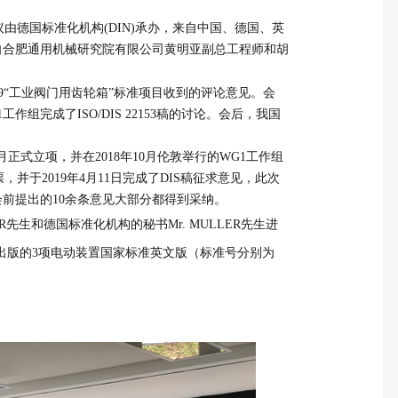
议由德国标准化机构
(DIN)
承办，来自中国、德国、英
自合肥通用机械研究院有限公司黄明亚副总工程师和胡
S22109“工业阀门用齿轮箱”标准项目收到的评论意见。会
组完成了ISO/DIS 22153稿的讨论。会后，我国
正式立项，并在2018年10月伦敦举行的WG1工作组
票，并于
2019
年
4
月
11
日完成了
DIS
稿征求意见，此次
会前提出的
10
余条意见大部分都得到采纳。
生和德国标准化机构的秘书Mr. MULLER先生进
出版的3项电动装置国家标准英文版（标准号分别为