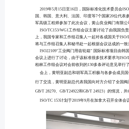
2019
年
5
月
15
日至
16
日，国际标准化技术委员会
IS
国、韩国、意大利、法国、印度等
7
个国家
20
位代表
军高级工程师参加了此次会议，黄山良业阀门有限公
ISO/TC153/WG1工作组会议主要讨论了由我国负责
上，我国专家和工作组召集人一起对各成国关于ISO/DI
将与工作组召集人和秘书处一起根据会议达成的一致意
ISO22109“工业阀门用齿轮箱” 国际标准项目由
会议上进行了讨论，由于该标准很多技术要求与ISO/D
柏林工作组会议对会前收到的
130
多条评论意见举行
会上，黄明亚副总和胡军高工积极与各参会成员国代表进
行了交流，黄明亚副总代表我国向对方介绍了全国阀
GB/T 28270、GB/T24922和GB/T 2492
ISO/TC 153计划于2019年9月在加拿大召开