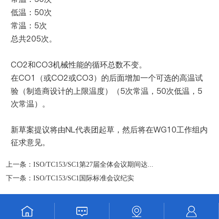
50
低温：
次
5
常温：
次
205
总共
次。
CO2
CO3
和
机械性能的循环总数不变。
CO1
CO2
CO3
在
（或
或
）的后面增加一个可选的高温试
5
50
5
验（制造商设计的上限温度）（
次常温，
次低温，
次常温）。
NL
WG10
新草案提议将由
代表团起草，然后将在
工作组内
征求意见。
上一条：
ISO/TC153/SC1第27届全体会议期间达...
下一条：
ISO/TC153/SC1国际标准会议纪实