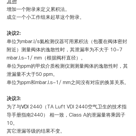
其他
增加一个附录来定义累积法。
成立一个小工作组来起草这个附录。
2:
决议
mbar.l/s
单位为
氦检测仪器可用累积法（包覆在阀体密封
10-7
附近）测量阀体的逸散性时，其泄漏率为不大于
mbar.l.s-1/ mm
（根据阀杆直径）。
ppm
单位为
的甲烷介质检测仪测测量阀体的逸散性时，其
50 ppm
泄漏量不大于
。
ppm
mbar.l.s-1/ mm
单位为
和
之间没有对应的换算关系。
3:
决议
VDI
2440
TA Luft VDI 2440
为了与
（
空气卫生的技术指
2440
Class A
导手册指南
）
相一致，
的泄漏量将乘因子
10
。
其它泄漏等级的结果不变。