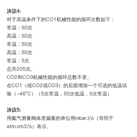
4:
决议
CO1
对于高温条件下的
机械性能的循环次数如下：
50
常温：
次
50
高温：
次
50
常温：
次
50
高温：
次
5
常温：
次
205
总共
次。
CO2
CO3
和
机械性能的循环总数不变。
CO1
CO2
CO3
在
（或
或
）的后面增加一个可选的低温试
-46°C
5
50
5
验（
）（
次常温，
次低温，
次常温）
5:
决议
mbar.l/s
用氦气测量阀体泄漏量的单位用
（等同于
atm.cm3/s
）表示。