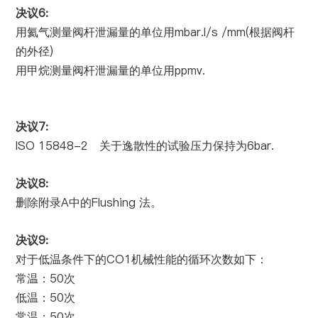
6:
决议
mbar.l/s /mm(
用氦气测量阀杆泄漏量的单位用
根据阀杆
)
的外径
ppmv.
用甲烷测量阀杆泄漏量的单位用
7:
决议
ISO 15848-2
6bar.
关于逸散性的试验压力保持为
8:
决议
A
Flushing
删除附录
中的
法。
9:
决议
CO1
对于低温条件下的
机械性能的循环次数如下：
50
常温：
次
50
低温：
次
50
常温：
次