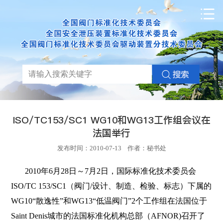
ISO/TC153/SC1 WG10和WG13工作组会议在
法国举行
发布时间：2010-07-13 作者：秘书处
2010
年
6
月
28
日
～
7
月
2
日
，国际标准化技术委员会
ISO/TC 153/SC1
（阀门
/
设计、制造、检验、标志）下属的
WG10
“散逸性”和
WG13
“低温阀门”
2
个工作组在法国位于
Saint Denis
城市的法国标准化机构总部（
AFNOR)
召开了