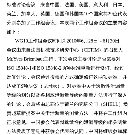
标准讨论会议，来自中国、法国、美国、意大利、日本、
荷兰、加拿大、英国、德国和韩国等
10
个国家共
29
位代表
分别参加了工作组会议。本次两个工作组会议的主要内容
如下：
WG10
工作组会议时间为
2010
年
6
月
28
日
～
6
月
30
日
，
会议由来自法国机械技术研究中心（
CETIM
）的召集人
Mr.Yves Briembaut
主持，本次会议主要讨论是否需要对
ISO 15848-1
和
ISO 15848-2
两项标准重新进行修订。经过
反复讨论，会议通过投票的方式确定修订这两项标准，并
达成了
9
项决议（见附录）。对标准中关于逸散性泄漏量
等级的划分以及各相应泄漏量等级的测量方法进行了深入
的讨论，会后将由总部位于荷兰的壳牌公司（
SHELL
）负
责起草新提案中关于泄漏量的测量方法，并将在工作组内
征求意见。中国参会代表就逸散性的泄漏等级的相关测量
方法发表了意见并获参会代表的认同，中国将继续参加标