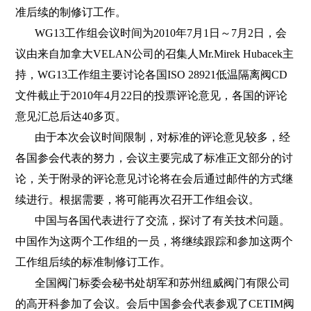
准后续的制修订工作。
WG13
工作组会议时间为
2010
年
7
月
1
日
～
7
月
2
日
，会
议由来自加拿大
VELAN
公司的召集人
Mr.Mirek Hubacek
主
持，
WG13
工作组主要讨论各国
ISO 28921
低温隔离阀
CD
文件截止于
2010
年
4
月
22
日
的投票评论意见，各国的评论
意见汇总后达
40
多页。
由于本次会议时间限制，对标准的评论意见较多，经
各国参会代表的努力，会议主要完成了标准正文部分的讨
论，关于附录的评论意见讨论将在会后通过邮件的方式继
续进行。根据需要，将可能再次召开工作组会议。
中国与各国代表进行了交流，探讨了有关技术问题。
中国作为这两个工作组的一员，将继续跟踪和参加这两个
工作组后续的标准制修订工作。
全国阀门标委会秘书处胡军和苏州纽威阀门有限公司
的高开科参加了会议。会后中国参会代表参观了
CETIM
阀