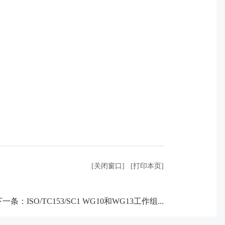
[关闭窗口]
[打印本页]
下一条：
ISO/TC153/SC1 WG10和WG13工作组...