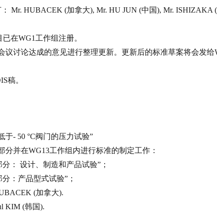
订：
Mr. HUBACEK (
加拿大
), Mr. HU JUN (
中国
), Mr. ISHIZAKA (
目已在
WG1
工作组注册。
会议讨论达成的意见进行整理更新。更新后的标准草案将会发给
IS
稿。
低于
-
50
°C
阀门的压力试验”
部分并在
WG13
工作组内进行标准的制定工作：
部分： 设计、制造和产品试验”；
部分：产品型式试验”；
HUBACEK (
加拿大
).
ul KIM (
韩国
).