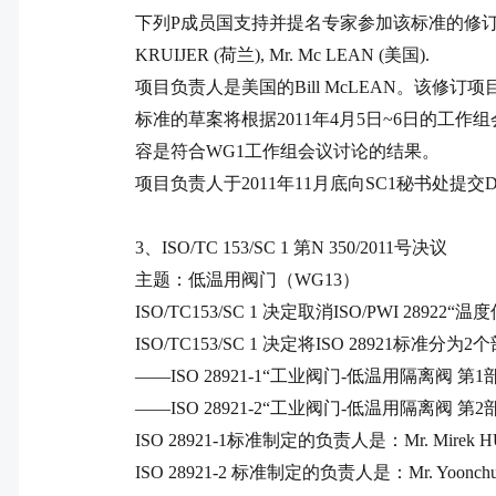
下列
P
成员国支持并提名专家参加该标准的修
KRUIJER (
荷兰
), Mr. Mc LEAN (
美国
).
项目负责人是美国的
Bill McLEAN
。该修订项
标准的草案将根据
2011
年
4
月
5
日
~6
日的工作组
容是符合
WG1
工作组会议讨论的结果。
项目负责人于
2011
年
11
月底向
SC1
秘书处提交
D
3
、
ISO/TC 153/SC 1
第
N 350/2011
号决议
主题：低温用阀门（
WG13
）
ISO/TC153/SC 1
决定取消
ISO/PWI 28922
“温度
ISO/TC153/SC 1
决定将
ISO 28921
标准分为
2
个
——
ISO 28921-1
“工业阀门
-
低温用隔离阀 第
1
——
ISO 28921-2
“工业阀门
-
低温用隔离阀 第
2
ISO 28921-1
标准制定的负责人是：
Mr. Mirek 
ISO 28921-2
标准制定的负责人是：
Mr. Yoonch