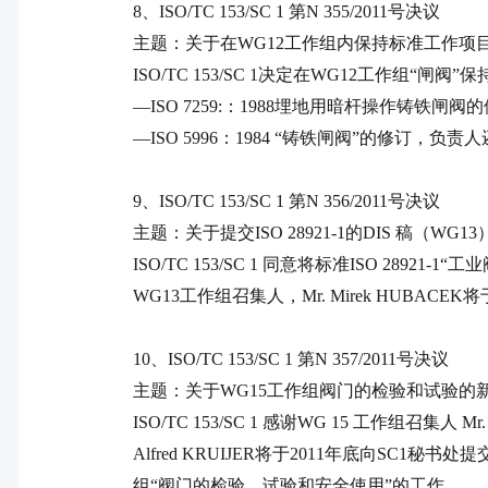
8
、
ISO/TC 153/SC 1
第
N 355/2011
号决议
主题：关于在
WG12
工作组内保持标准工作项
ISO/TC 153/SC 1
决定在
WG12
工作组“闸阀”保
—
ISO 7259:
：
1988
埋地用暗杆操作铸铁闸阀的
—
ISO 5996
：
1984
“铸铁闸阀”的修订，负责人
9
、
ISO/TC 153/SC 1
第
N 356/2011
号决议
主题：关于提交
ISO 28921-1
的
DIS
稿（
WG13
ISO/TC 153/SC 1
同意将标准
ISO 28921-1
“工业
WG13
工作组召集人，
Mr. Mirek HUBACEK
将
10
、
ISO/TC 153/SC 1
第
N 357/2011
号决议
主题：关于
WG15
工作组阀门的检验和试验的
ISO/TC 153/SC 1
感谢
WG 15
工作组召集人
Mr.
Alfred KRUIJER
将于
2011
年底向
SC1
秘书处提
组“阀门的检验、试验和安全使用”的工作。