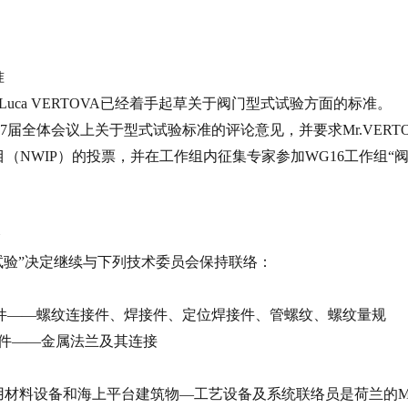
准
 Luca VERTOVA
已经着手起草关于阀门型式试验方面的标准。
7
届全体会议上关于型式试验标准的评论意见，并要求
Mr.VERT
目（
NWIP
）的投票，并在工作组内征集专家参加
WG16
工作组“
会
试验”决定继续与下列技术委员会保持联络：
――螺纹连接件、焊接件、定位焊接件、管螺纹、螺纹量规
件――金属法兰及其连接
用材料设备和海上平台建筑物—工艺设备及系统联络员是荷兰的
M