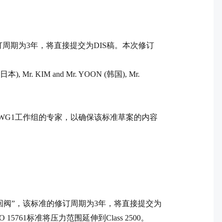
订周期为
3
年，将直接提交为
DIS
稿。本次修订
日本
), Mr. KIM and Mr. YOON (
韩国
), Mr.
WG1
工作组的专家，以确保该标准草案的内容
回阀
”，该标准的修订周期为
3
年，将直接提交为
O 15761
标准将压力范围延伸到
Class 2500
。