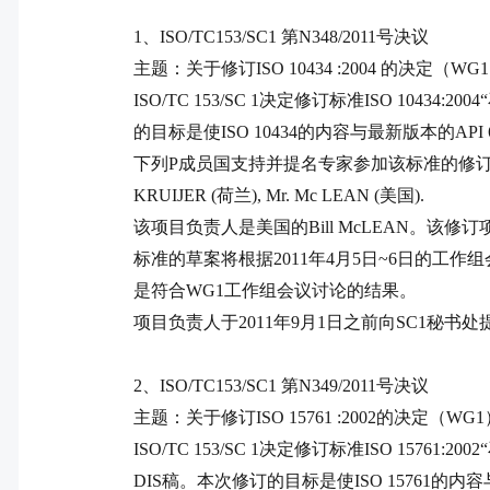
1
、
ISO/TC153/SC1
第
N348/2011
号决议
主题：关于修订
ISO 10434 :2004
的决定（
WG1
ISO/TC 153/SC 1
决定修订标准
ISO 10434:2004
的目标是使
ISO 10434
的内容与最新版本的
API 
下列
P
成员国支持并提名专家参加该标准的修
KRUIJER (
荷兰
), Mr. Mc LEAN (
美国
).
该项目负责人是美国的
Bill McLEAN
。该修订
标准的草案将根据
2011
年
4
月
5
日
~6
日的工作组
是符合
WG1
工作组会议讨论的结果。
项目负责人于
2011
年
9
月
1
日
之前向
SC1
秘书处
2
、
ISO/TC153/SC1
第
N349/2011
号决议
主题：关于修订
ISO 15761 :2002
的决定（
WG1
ISO/TC 153/SC 1
决定修订标准
ISO 15761:2002
“
DIS
稿。本次修订的目标是使
ISO 15761
的内容