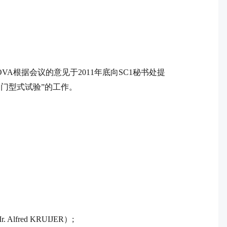
OVA
根据会议的意见于
2011
年底向
SC1
秘书处提
阀门型式试验”的工作。
r. Alfred KRUIJER
）
;