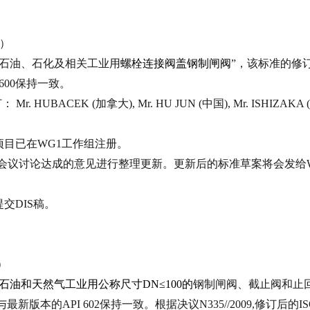
）
“石油、石化及相关工业用
螺栓连接阀盖钢制闸阀
”，该标准的修
600
保持一致。
订：
Mr. HUBACEK (
加拿大
), Mr. HU JUN (
中国
), Mr. ISHIZAKA (
项目已在
WG1
工作组注册。
会议讨论达成的意见进行整理更新。更新后的标准草案将会发给
提交
DIS
稿。
）
石油和天然气工业用公称尺寸
DN
≤
100
的
钢制闸阀、截止阀和止
与最新版本的
API 602
保持一致。根据决议
N335//2009,
修订后的
IS