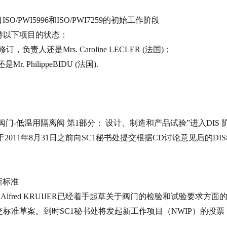
目
ISO/PWI5996
和
ISO/PWI7259
的初始工作阶段
持以下项目的状态：
修订，负责人还是
Mrs. Caroline LECLER (
法国
)
；
还是
Mr. PhilippeBIDU (
法国
).
）
阀门
-
低温用隔离阀 第
1
部分： 设计、制造和产品试验”进入
DIS
于
2011
年
8
月
31
日
之前向
SC1
秘书处提交根据
CD
讨论意见后的
DIS
新标准
 Alfred KRUIJER
已经着手起草关于阀门的检验和试验要求方面
交标准草案。到时
SC1
秘书处将发起新工作项目（
NWIP
）的投票