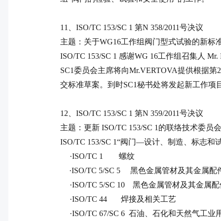
11
、
ISO/TC 153/SC 1
第
N 358/2011
号决议
主题：关于
WG16
工作组阀门型式试验的新标
ISO/TC 153/SC 1
感谢
WG 16
工作组召集人
Mr.
SC1
委员会主席将向
Mr.VERTOVA
提供根据第
2
交标准草案。到时
SC1
秘书处将发起新工作项
12
、
ISO/TC 153/SC 1
第
N 359/2011
号决议
主题：更新
ISO/TC 153/SC 1
的联络技术委员
ISO/TC 153/SC 1
“阀门—设计、制造、标志和
·
ISO/TC 1
螺纹
·
ISO/TC 5/SC 5
黑色金属管材及其金属配件
·
ISO/TC 5/SC 10
黑色金属管材及其金属配
·
ISO/TC 44
焊接及相关工艺
·
ISO/TC 67/SC 6
石油、石化和天然气工业