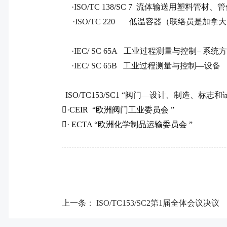
·
ISO/TC 138/SC 7
流体输送用塑料管材、管
·
ISO/TC 220
低温容器（联络员是加拿大
·
IEC/ SC
65A
工业过程测量与控制– 系统
·
IEC/ SC 65B
工业过程测量与控制––设备
ISO/TC153/SC1
“阀门—设计、制造、标志和试

·
CEIR
“欧洲阀门工业委员会 ”

·
ECTA
“欧洲化学制品运输委员会 ”
上一条：
ISO/TC153/SC2第1届全体会议决议