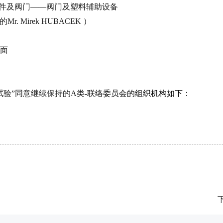
件及阀门――阀门及塑料辅助设备
的
Mr. Mirek HUBACEK
）
方面
验”
同意继续保持的
A
类
-
联络委员会的组织机构如下：