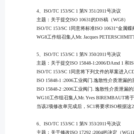
4
、
ISO/TC 153/SC 1
第
N 351/2011
号决议
主题：关于提交
ISO 10631
的
DIS
稿（
WG8
）
ISO/TC 153/SC 1
同意将标准
ISO 10631
“金属蝶
WG8
工作组召集人
Mr. Jacques PETERSCHMITT
5
、
ISO/TC 153/SC 1
第
N 350/2011
号决议
主题：关于提交
ISO 15848-1:2006/DAmd 1
和
I
ISO/TC 153/SC 1
同意将下列文件的草案进入
C
ISO 15848-1 :2006
工业阀门
.
逸散性介质泄漏的
ISO 15848-2 :2006
工业阀门
.
逸散性介质泄漏的
WG10
工作组召集人
Mr. Yves BIREMBAUT
将
当该
2
项修改单完成后，
SC1
将要求
ISO
根据这
2
6
、
ISO/TC 153/SC 1
第
N 353/2011
号决议
主题：关于修改
ISO 17292 :2004
的决定（
WG1