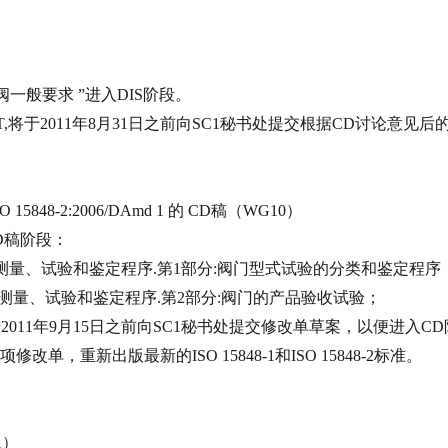
阀一般要求 ”进入
DIS
阶段。
,
将于
2011
年
8
月
31
日
之前向
SC1
秘书处提交根据
CD
讨论意见后
SO 15848-2:2006/DAmd 1
的
CD
稿（
WG10
）
D
稿阶段：
测量、试验和鉴定程序
.
第
1
部分
:
阀门型式试验的分类和鉴定程序
测量、试验和鉴定程序
.
第
2
部分
:
阀门的产品验收试验；
于
2011
年
9
月
15
日
之前向
SC1
秘书处提交修改单草案，以便进入
CD
项修改单，重新出版最新的
ISO 15848-1
和
ISO 15848-2
标准。
1
）