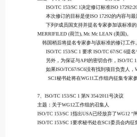
ISO/TC 153/SC 1
决定修订标准
ISO 17292:2
本次修订的目标是使
ISO 17292
的内容与最
下列
P
成员国支持并提名专家参加该标准的
MERRIFILED (
荷兰
), Mr. Mc LEAN (
美国
)
。
韩国稍后将提名专家参与该标准的修订工作
ISO/TC 153/SC 1
要求
ISO/TC 67/SC 6
提名
另外，为保证与
API
的密切合作，
ISO/TC 1
如果
ISO/TC67/SC6
没有找到项目负责人，
SC1
秘书处将在
WG11
工作组内征集专家
7
、
ISO/TC 153/SC 1
第
N 354/2011
号决议
主题：关于
WG12
工作组的召集人
ISO/TC 153/SC 1
指出
USA
已经放弃了
WG12
“
ISO/TC 153/SC 1
要求秘书处在
SC1
委员会内征