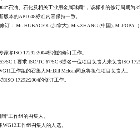
004
“石油、石化及相关工业用金属球阀”，该标准的修订周期为
3
新版本的
API 608
标准内容保持一致。
修订：
Mr. HUBACEK (
加拿大
), Mrs.ZHANG (
中国
), Mr.POPA
（
。
专家参
ISO 17292:2004
标准的修订工作。
53/SC 1
要求
ISO/TC 67/SC 6
提名一位项目负责人来负责
ISO 172
WG11
工作组的召集人
Mr.Bill Mclean
同意将担任项目负责人。
参加
ISO 17292:2004
的修订工作。
闸阀”工作组的召集人。
集
WG12
工作组召集人的人选。